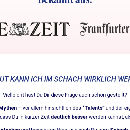
GUT KANN ICH IM SCHACH WIRKLICH WE
Vielleicht hast Du Dir diese Frage auch schon gestellt?
Mythen
– vor allem hinsichtlich des
“Talents”
und der e
, dass Du in kurzer Zeit
deutlich besser
werden kannst, al
infachen
und bewährten Weg, wie auch Du zum
Schach-