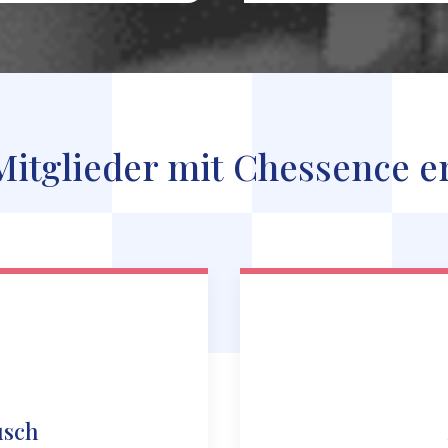
itglieder mit Chessence e
usch