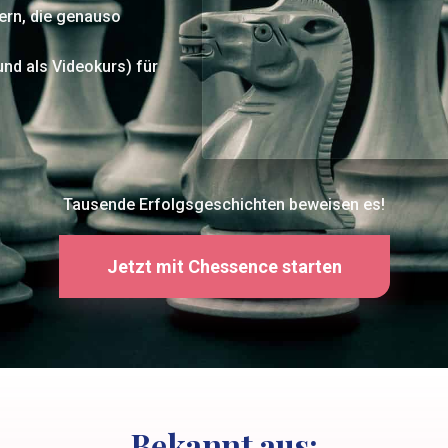
ern, die genauso
nd als Videokurs) für
Tausende Erfolgsgeschichten beweisen es!
Jetzt mit Chessence starten
Bekannt aus: