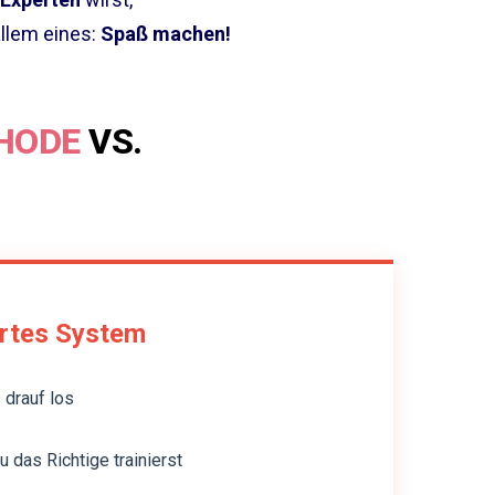
llem eines:
Spaß machen!
HODE
VS.
ertes System
s drauf los
u das Richtige trainierst