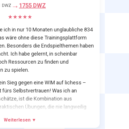
→
1755 DWZ
1 DWZ
★★★★★
 ich in nur 10 Monaten unglaubliche 834
 wäre ohne diese Trainingsplattform
en. Besonders die Endspielthemen haben
ht. Ich habe gelernt, in scheinbar
noch Ressourcen zu finden und
n zu spielen.
 ein Sieg gegen eine WIM auf lichess –
t fürs Selbstvertrauen! Was ich an
hätze, ist die Kombination aus
raktischen Übungen, die nie langweilig
 alles durchdacht ist – vom Kursaufbau
Weiterlesen ▼