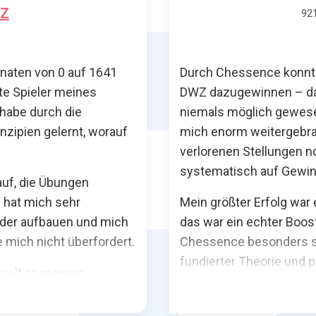
WZ
92
naten von 0 auf 1641
Durch Chessence konnte
te Spieler meines
DWZ dazugewinnen – das
 habe durch die
niemals möglich gewes
zipien gelernt, worauf
mich enorm weitergebrac
verlorenen Stellungen 
systematisch auf Gewin
auf, die Übungen
 hat mich sehr
Mein größter Erfolg war
ander aufbauen und mich
das war ein echter Boos
te mich nicht überfordert.
Chessence besonders sc
fundierter Theorie und p
zielt an meinen
werden. Man merkt, dass
ein echtes
bis hin zur Didaktik.
Turnieren sprechen für