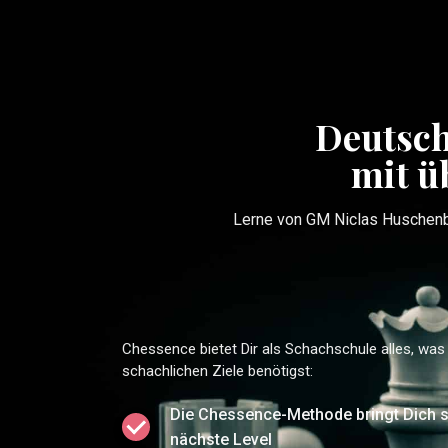
Deutsch
mit ü
Lerne von GM Niclas Huschenbe
Chessence bietet Dir als Schachschule alles, was
schachlichen Ziele benötigst:
Die Chessence-Methode bringt Dich 
nächste Level