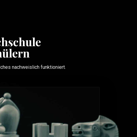
STARTE JETZT
LOGIN
chschule
hülern
hes nachweislich funktioniert.