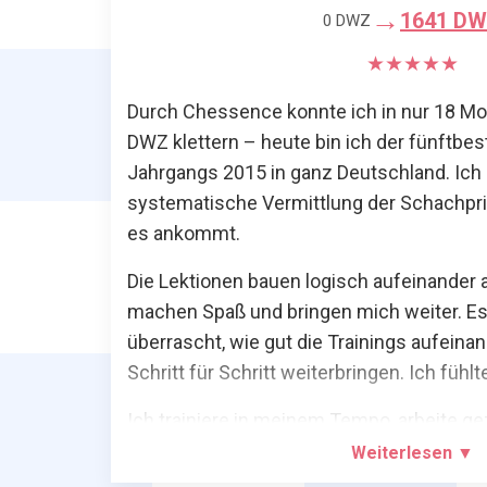
→
1641 D
0 DWZ
★★★★★
Durch Chessence konnte ich in nur 18 Mo
DWZ klettern – heute bin ich der fünftbes
Jahrgangs 2015 in ganz Deutschland. Ich
systematische Vermittlung der Schachprin
es ankommt.
Die Lektionen bauen logisch aufeinander 
machen Spaß und bringen mich weiter. Es
überrascht, wie gut die Trainings aufein
Schritt für Schritt weiterbringen. Ich fühl
Ich trainiere in meinem Tempo, arbeite ge
Schwächen und entwickle nach und nach 
Weiterlesen ▼
Spielverständnis. Die Fortschritte in den 